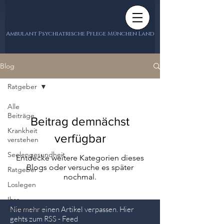
Ambulant Psychiatrische Pflege München Land
Blog
Ratgeber
Alle
Beiträge
Beitrag demnächst
Krankheit
verfügbar
verstehen
Seelengesundheit
Entdecke weitere Kategorien dieses
Blogs oder versuche es später
Ratgeber
nochmal.
Loslegen
Ihre
Community
Nie mehr einen Artikel verpassen. Hier
gehts zum RSS - Feed