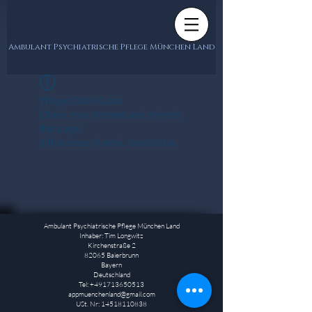
Ambulant Psychiatrische Pflege München Land
Widget Didn’t Load
Check your internet and refresh
this page.
If that doesn’t work, contact us.
Ambulant Psychiatrische Pflege München Land
Inhaber: Tim Longwitz
Kirchenstraße 2
82065 Baierbrunn
Bayern
Deutschland
Tel:
+491713650513
appmuenchenland@gmail.com
USt. Nr:
14518110838