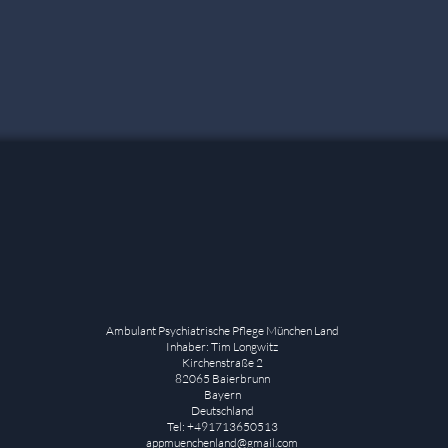
Ambulant Psychiatrische Pflege München Land
Inhaber: Tim Longwitz
Kirchenstraße 2
82065 Baierbrunn
Bayern
Deutschland
Tel: +491713650513
appmuenchenland@gmail.com