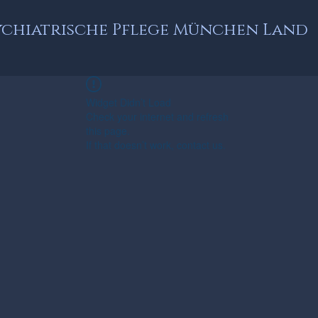
ychiatrische Pflege München Land
Widget Didn’t Load
Check your internet and refresh
this page.
If that doesn’t work, contact us.