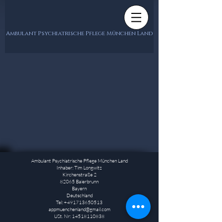
Ambulant Psychiatrische Pflege München Land
Ambulant Psychiatrische Pflege München Land
Inhaber: Tim Longwitz
Kirchenstraße 2
82065 Baierbrunn
Bayern
Deutschland
Tel:
+491713650513
appmuenchenland@gmail.com
USt. Nr:
14518110838